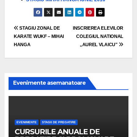
Navigare
STAGIU ZONAL DE
INSCRIEREA ELEVILOR
KARATE WUKF – MIHAI
COLEGIUL NATIONAL
în
HANGA
„AUREL VLAICU”
articole
Evenimente asemanatoare
EVENIMENTE
STAGII DE PREGATIRE
CURSURILE ANUALE DE