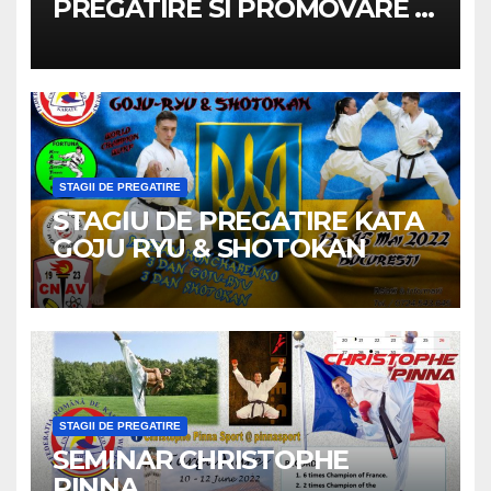
PREGATIRE SI PROMOVARE A
ARBITRILOR
STAGII DE PREGATIRE
STAGIU DE PREGATIRE KATA
GOJU RYU & SHOTOKAN
STAGII DE PREGATIRE
SEMINAR CHRISTOPHE
PINNA