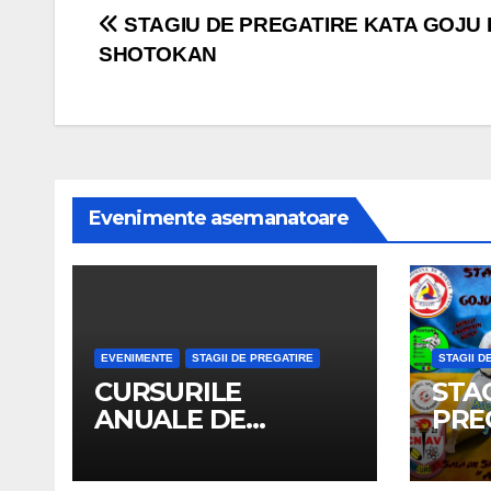
Navigare
STAGIU DE PREGATIRE KATA GOJU 
SHOTOKAN
în
articole
Evenimente asemanatoare
EVENIMENTE
STAGII DE PREGATIRE
STAGII D
CURSURILE
STA
ANUALE DE
PRE
PREGATIRE SI
GOJ
PROMOVARE A
SHO