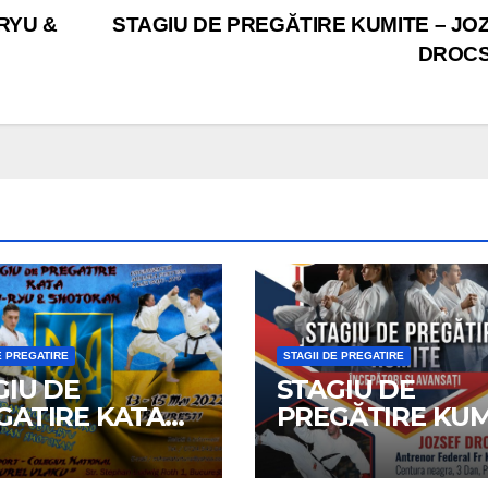
RYU &
STAGIU DE PREGĂTIRE KUMITE – JO
DROC
E PREGATIRE
STAGII DE PREGATIRE
GIU DE
STAGIU DE
GATIRE KATA
PREGĂTIRE KUM
U RYU &
– JOZSEF DROC
TOKAN