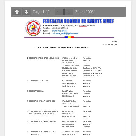
Page
1
/
2
Zoom
100%