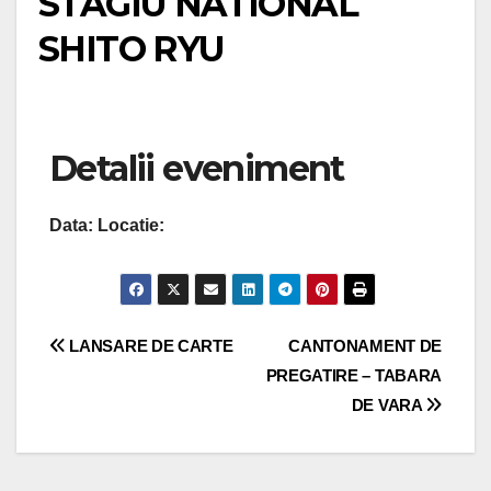
STAGIU NATIONAL
SHITO RYU
Detalii eveniment
Data:
Locatie:
Navigare
LANSARE DE CARTE
CANTONAMENT DE
PREGATIRE – TABARA
în
DE VARA
articole