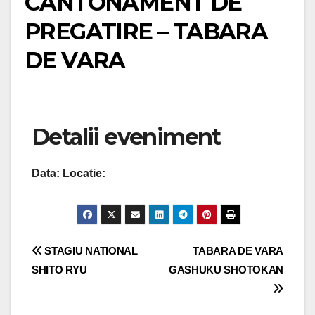
CANTONAMENT DE
PREGATIRE – TABARA
DE VARA
Detalii eveniment
Data:
Locatie:
Navigare
STAGIU NATIONAL
TABARA DE VARA
SHITO RYU
GASHUKU SHOTOKAN
în
articole