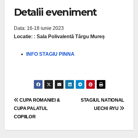
Detalii eveniment
Data: 16-18 iunie 2023
Locatie: : Sala Polivalentă Târgu Mureș
INFO STAGIU PINNA
Navigare
CUPA ROMANIEI &
STAGIUL NATIONAL
CUPA PALATUL
UECHI RYU
în
COPIILOR
articole