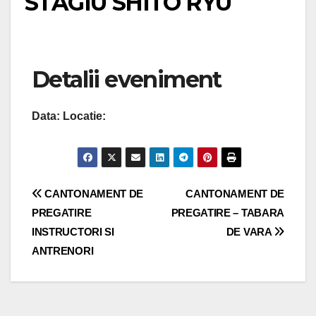
STAGIU SHITO RYU
Detalii eveniment
Data:
Locatie:
Navigare
CANTONAMENT DE
CANTONAMENT DE
PREGATIRE
PREGATIRE – TABARA
în
INSTRUCTORI SI
DE VARA
articole
ANTRENORI