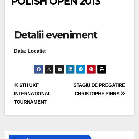
POLISH OPEN 2013
Detalii eveniment
Data:
Locatie:
Navigare
6TH UKF
STAGIU DE PREGATIRE
INTERNATIONAL
CHRISTOPHE PINNA
în
TOURNAMENT
articole