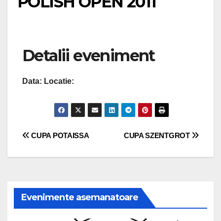
POLISH OPEN 2011
Detalii eveniment
Data:
Locatie:
Navigare
CUPA POTAISSA
CUPA SZENTGROT
în
articole
Evenimente asemanatoare