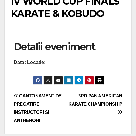
IV WORLD CUP FINALS
KARATE & KOBUDO
Detalii eveniment
Data:
Locatie:
Navigare
CANTONAMENT DE
3RD PAN AMERICAN
PREGATIRE
KARATE CHAMPIONSHIP
în
INSTRUCTORI SI
articole
ANTRENORI