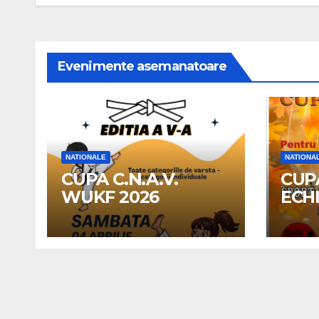
articole
Evenimente asemanatoare
NATIONALE
NATIONA
CUPA C.N.A.V.
CUP
WUKF 2026
ECH