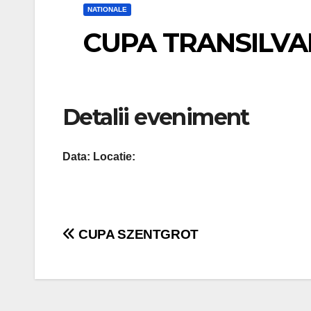
NATIONALE
CUPA TRANSILVA
Detalii eveniment
Data:
Locatie:
Navigare
CUPA SZENTGROT
în
articole