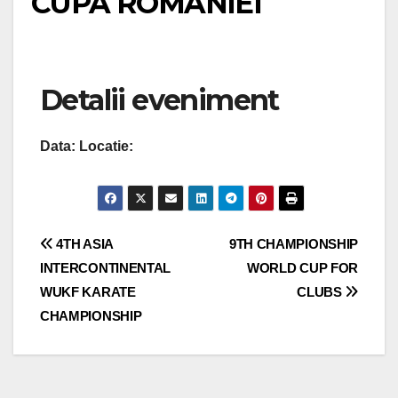
CUPA ROMANIEI
Detalii eveniment
Data:
Locatie:
Navigare
4TH ASIA
9TH CHAMPIONSHIP
INTERCONTINENTAL
WORLD CUP FOR
în
WUKF KARATE
CLUBS
articole
CHAMPIONSHIP