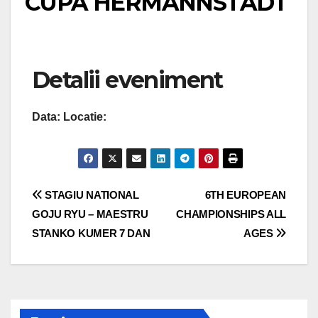
CUPA HERMANNSTADT
Detalii eveniment
Data:
Locatie:
Navigare
STAGIU NATIONAL
6TH EUROPEAN
GOJU RYU – MAESTRU
CHAMPIONSHIPS ALL
în
STANKO KUMER 7 DAN
AGES
articole