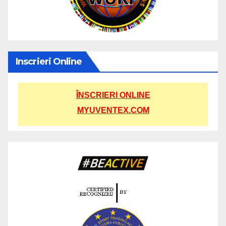
Inscrieri Online
ÎNSCRIERI ONLINE
MYUVENTEX.COM