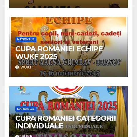
NATIONALE
CUPA ROMANIEI ECHIPE
WUKF 2025
WUKF
NATIONALE
CUPA ROMANIEI CATEGORII
INDIVIDUALE
WUKF