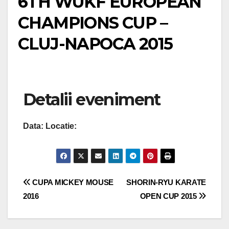
6TH WUKF EUROPEAN
CHAMPIONS CUP –
CLUJ-NAPOCA 2015
Detalii eveniment
Data:
Locatie:
Navigare
CUPA MICKEY MOUSE
SHORIN-RYU KARATE
2016
OPEN CUP 2015
în
articole