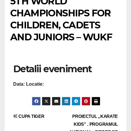
5TH WORLD
CHAMPIONSHIPS FOR
CHILDREN, CADETS
AND JUNIORS – WUKF
Detalii eveniment
Data:
Locatie:
Navigare
CUPA TIGER
PROIECTUL „KARATE
KIDS” . PROGRAMUL
în