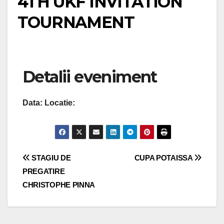
4TH UKF INVITATION
TOURNAMENT
Detalii eveniment
Data:
Locatie:
Navigare
STAGIU DE
CUPA POTAISSA
PREGATIRE
în
CHRISTOPHE PINNA
articole